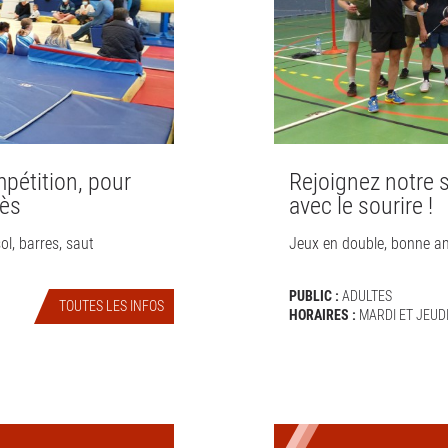
et tonique ?
pétition, pour
Rejoignez notre s
rès
avec le sourire !
sol, barres, saut
Jeux en double, bonne am
PUBLIC :
ADULTES
TOUTES LES INFOS
HORAIRES :
MARDI ET JEUDI