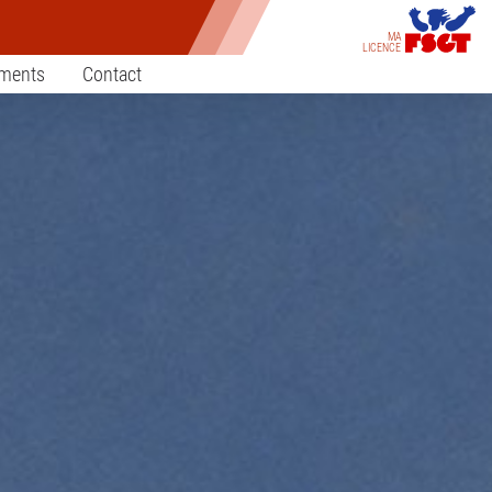
MA
LICENCE
ements
Contact