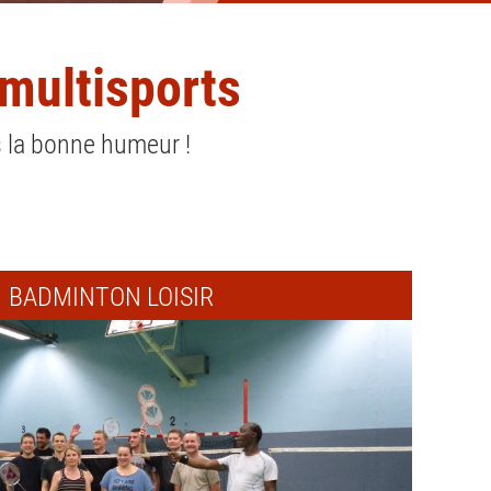
multisports
s la bonne humeur !
BADMINTON LOISIR