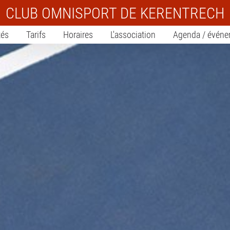
CLUB OMNISPORT DE KERENTRECH
tés
Tarifs
Horaires
L'association
Agenda / évén